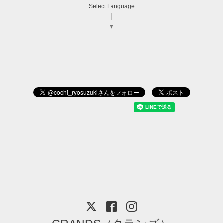
Select Language
▼