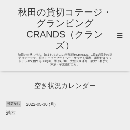
秋田の貸切コテージ・
グランピング
CRANDS（クラン
ズ）
秋田の自然に佇む、泊まれる大人の秘密基地CRANDS。1日1組限定の貸
切コテージで、薪ストーブとプライベートサウナを満喫。屋根付きウッ
ドデッキで雨でもBBQ可。手ぶらOK、大型犬同伴可。最大10名まで、
家族・卒業旅行にも。
空き状況カレンダー
指定なし
2022-05-30 (月)
満室