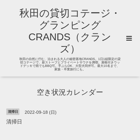
秋田の貸切コテージ・
グランピング
CRANDS（クラン
ズ）
秋田の自然に佇む、泊まれる大人の秘密基地CRANDS。1日1組限定の貸
切コテージで、薪ストーブとプライベートサウナを満喫。屋根付きウッ
ドデッキで雨でもBBQ可。手ぶらOK、大型犬同伴可。最大10名まで、
家族・卒業旅行にも。
空き状況カレンダー
清掃日
2022-09-18 (日)
清掃日