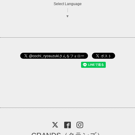
Select Language
▼