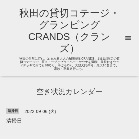
秋田の貸切コテージ・
グランピング
CRANDS（クラン
ズ）
秋田の自然に佇む、泊まれる大人の秘密基地CRANDS。1日1組限定の貸
切コテージで、薪ストーブとプライベートサウナを満喫。屋根付きウッ
ドデッキで雨でもBBQ可。手ぶらOK、大型犬同伴可。最大10名まで、
家族・卒業旅行にも。
空き状況カレンダー
清掃日
2022-09-06 (火)
清掃日