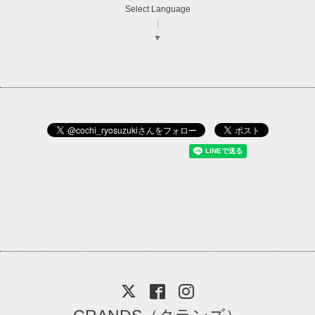
Select Language
▼