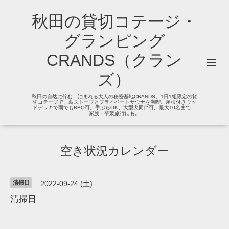
秋田の貸切コテージ・
グランピング
CRANDS（クラン
ズ）
秋田の自然に佇む、泊まれる大人の秘密基地CRANDS。1日1組限定の貸
切コテージで、薪ストーブとプライベートサウナを満喫。屋根付きウッ
ドデッキで雨でもBBQ可。手ぶらOK、大型犬同伴可。最大10名まで、
家族・卒業旅行にも。
空き状況カレンダー
清掃日
2022-09-24 (土)
清掃日