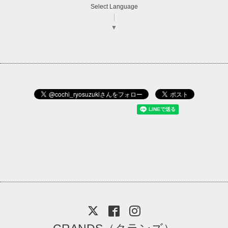
Select Language
▼