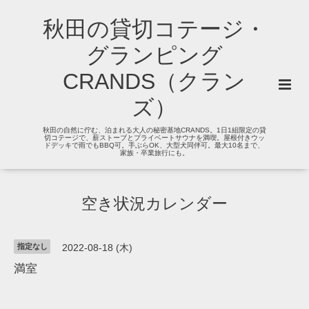
秋田の貸切コテージ・
グランピング
CRANDS（クラン
ズ）
秋田の自然に佇む、泊まれる大人の秘密基地CRANDS。1日1組限定の貸
切コテージで、薪ストーブとプライベートサウナを満喫。屋根付きウッ
ドデッキで雨でもBBQ可。手ぶらOK、大型犬同伴可。最大10名まで、
家族・卒業旅行にも。
空き状況カレンダー
指定なし
2022-08-18 (木)
満室