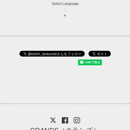
Select Language
▼