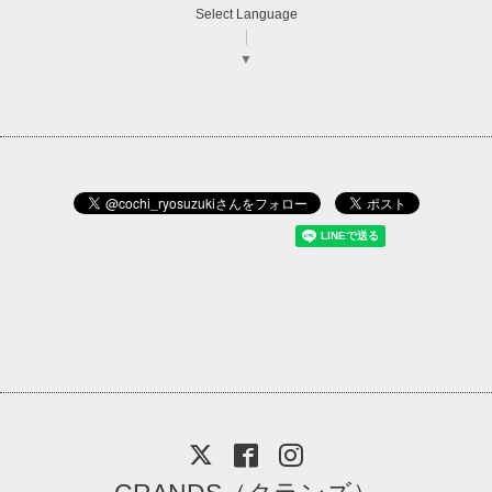
Select Language
▼