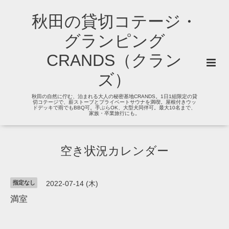
秋田の貸切コテージ・
グランピング
CRANDS（クラン
ズ）
秋田の自然に佇む、泊まれる大人の秘密基地CRANDS。1日1組限定の貸
切コテージで、薪ストーブとプライベートサウナを満喫。屋根付きウッ
ドデッキで雨でもBBQ可。手ぶらOK、大型犬同伴可。最大10名まで、
家族・卒業旅行にも。
空き状況カレンダー
指定なし
2022-07-14 (木)
満室