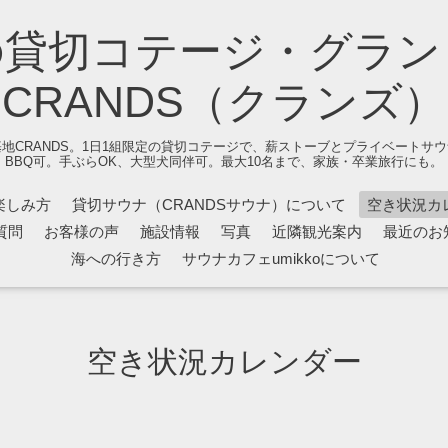
の貸切コテージ・グラン
CRANDS（クランズ）
地CRANDS。1日1組限定の貸切コテージで、薪ストーブとプライベートサ
BBQ可。手ぶらOK、大型犬同伴可。最大10名まで、家族・卒業旅行にも。
楽しみ方
貸切サウナ（CRANDSサウナ）について
空き状況カ
質問
お客様の声
施設情報
写真
近隣観光案内
最近のお
海への行き方
サウナカフェumikkoについて
空き状況カレンダー