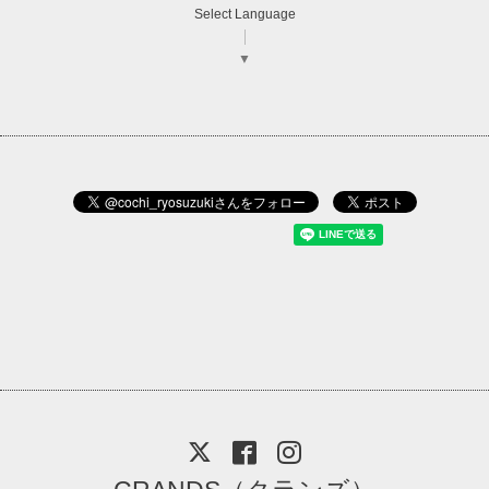
Select Language
▼