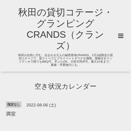
秋田の貸切コテージ・
グランピング
CRANDS（クラン
ズ）
秋田の自然に佇む、泊まれる大人の秘密基地CRANDS。1日1組限定の貸
切コテージで、薪ストーブとプライベートサウナを満喫。屋根付きウッ
ドデッキで雨でもBBQ可。手ぶらOK、大型犬同伴可。最大10名まで、
家族・卒業旅行にも。
空き状況カレンダー
指定なし
2022-08-06 (土)
満室