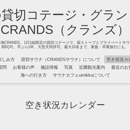
の貸切コテージ・グラン
CRANDS（クランズ）
地CRANDS。1日1組限定の貸切コテージで、薪ストーブとプライベートサ
BBQ可。手ぶらOK、大型犬同伴可。最大10名まで、家族・卒業旅行にも。
楽しみ方
貸切サウナ（CRANDSサウナ）について
空き状況カ
質問
お客様の声
施設情報
写真
近隣観光案内
最近のお
海への行き方
サウナカフェumikkoについて
空き状況カレンダー