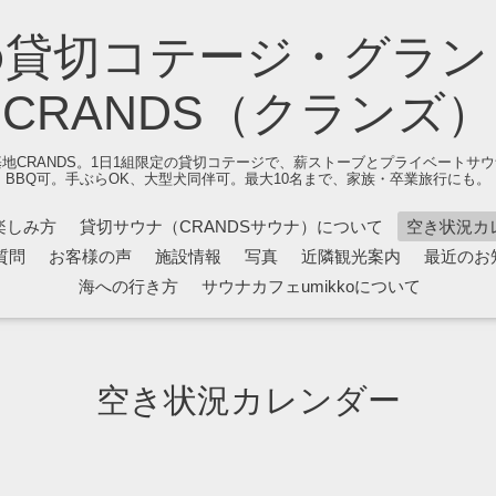
の貸切コテージ・グラン
CRANDS（クランズ）
地CRANDS。1日1組限定の貸切コテージで、薪ストーブとプライベートサ
BBQ可。手ぶらOK、大型犬同伴可。最大10名まで、家族・卒業旅行にも。
楽しみ方
貸切サウナ（CRANDSサウナ）について
空き状況カ
質問
お客様の声
施設情報
写真
近隣観光案内
最近のお
海への行き方
サウナカフェumikkoについて
空き状況カレンダー