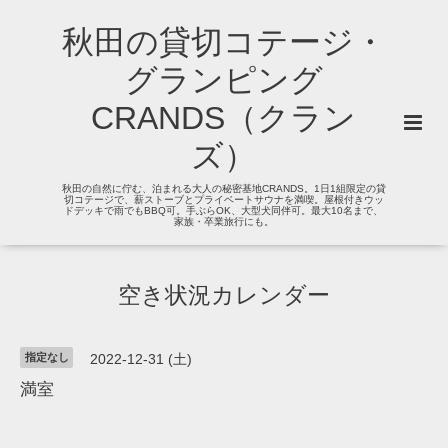
秋田の貸切コテージ・
グランピング
CRANDS（クラン
ズ）
秋田の自然に佇む、泊まれる大人の秘密基地CRANDS。1日1組限定の貸
切コテージで、薪ストーブとプライベートサウナを満喫。屋根付きウッ
ドデッキで雨でもBBQ可。手ぶらOK、大型犬同伴可。最大10名まで、
家族・卒業旅行にも。
空き状況カレンダー
指定なし
2022-12-31 (土)
満室