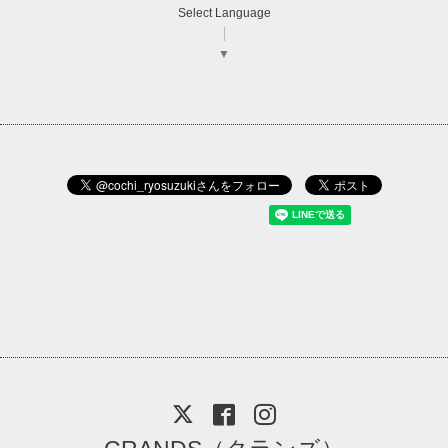
Select Language
▼