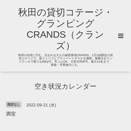
秋田の貸切コテージ・
グランピング
CRANDS（クラン
ズ）
秋田の自然に佇む、泊まれる大人の秘密基地CRANDS。1日1組限定の貸
切コテージで、薪ストーブとプライベートサウナを満喫。屋根付きウッ
ドデッキで雨でもBBQ可。手ぶらOK、大型犬同伴可。最大10名まで、
家族・卒業旅行にも。
空き状況カレンダー
指定なし
2022-09-21 (水)
満室