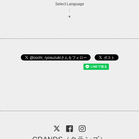
Select Language
▼