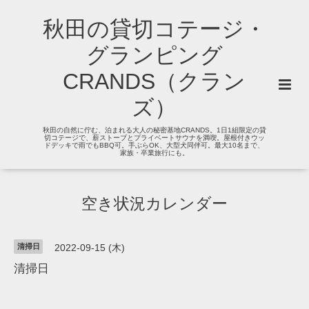
秋田の貸切コテージ・
グランピング
CRANDS（クラン
ズ）
秋田の自然に佇む、泊まれる大人の秘密基地CRANDS。1日1組限定の貸
切コテージで、薪ストーブとプライベートサウナを満喫。屋根付きウッ
ドデッキで雨でもBBQ可。手ぶらOK、大型犬同伴可。最大10名まで、
家族・卒業旅行にも。
空き状況カレンダー
清掃日
2022-09-15 (木)
清掃日