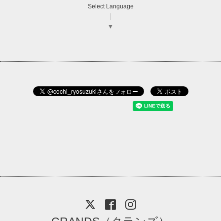
Select Language
▼