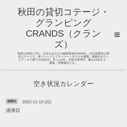
秋田の貸切コテージ・
グランピング
CRANDS（クラン
ズ）
秋田の自然に佇む、泊まれる大人の秘密基地CRANDS。1日1組限定の貸
切コテージで、薪ストーブとプライベートサウナを満喫。屋根付きウッ
ドデッキで雨でもBBQ可。手ぶらOK、大型犬同伴可。最大10名まで、
家族・卒業旅行にも。
空き状況カレンダー
清掃日
2022-11-13 (日)
清掃日