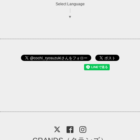
Select Language
▼