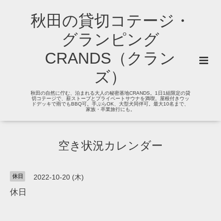
秋田の貸切コテージ・
グランピング
CRANDS（クラン
ズ）
秋田の自然に佇む、泊まれる大人の秘密基地CRANDS。1日1組限定の貸
切コテージで、薪ストーブとプライベートサウナを満喫。屋根付きウッ
ドデッキで雨でもBBQ可。手ぶらOK、大型犬同伴可。最大10名まで、
家族・卒業旅行にも。
空き状況カレンダー
休日
2022-10-20 (木)
休日