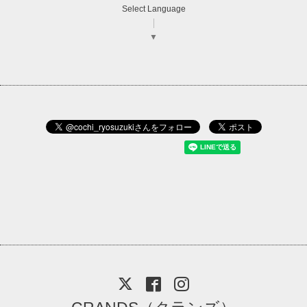
Select Language
▼