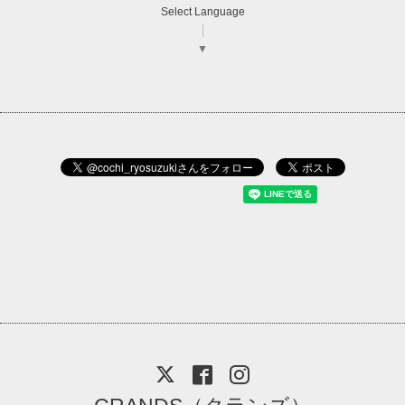
Select Language
▼