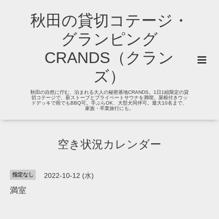
秋田の貸切コテージ・
グランピング
CRANDS（クラン
ズ）
秋田の自然に佇む、泊まれる大人の秘密基地CRANDS。1日1組限定の貸
切コテージで、薪ストーブとプライベートサウナを満喫。屋根付きウッ
ドデッキで雨でもBBQ可。手ぶらOK、大型犬同伴可。最大10名まで、
家族・卒業旅行にも。
空き状況カレンダー
指定なし
2022-10-12 (水)
満室