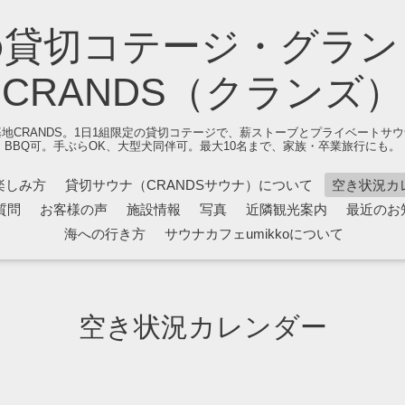
の貸切コテージ・グラン
CRANDS（クランズ）
地CRANDS。1日1組限定の貸切コテージで、薪ストーブとプライベートサ
BBQ可。手ぶらOK、大型犬同伴可。最大10名まで、家族・卒業旅行にも。
楽しみ方
貸切サウナ（CRANDSサウナ）について
空き状況カ
質問
お客様の声
施設情報
写真
近隣観光案内
最近のお
海への行き方
サウナカフェumikkoについて
空き状況カレンダー