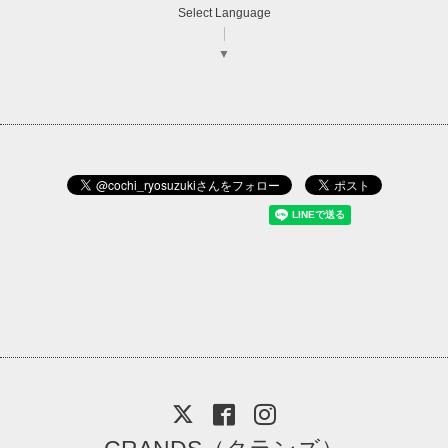
Select Language
▼