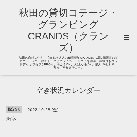
秋田の貸切コテージ・
グランピング
CRANDS（クラン
ズ）
秋田の自然に佇む、泊まれる大人の秘密基地CRANDS。1日1組限定の貸
切コテージで、薪ストーブとプライベートサウナを満喫。屋根付きウッ
ドデッキで雨でもBBQ可。手ぶらOK、大型犬同伴可。最大10名まで、
家族・卒業旅行にも。
空き状況カレンダー
指定なし
2022-10-28 (金)
満室