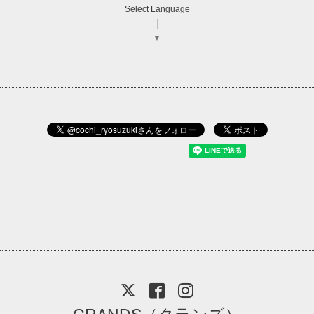
Select Language
▼