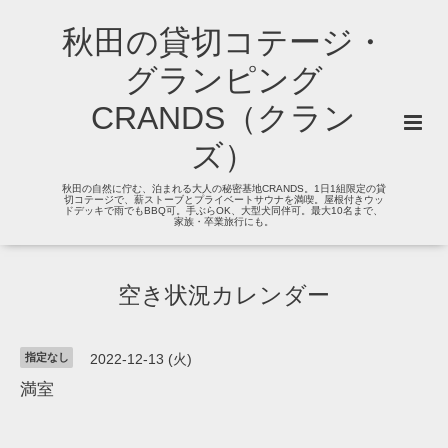
秋田の貸切コテージ・
グランピング
CRANDS（クラン
ズ）
秋田の自然に佇む、泊まれる大人の秘密基地CRANDS。1日1組限定の貸
切コテージで、薪ストーブとプライベートサウナを満喫。屋根付きウッ
ドデッキで雨でもBBQ可。手ぶらOK、大型犬同伴可。最大10名まで、
家族・卒業旅行にも。
空き状況カレンダー
指定なし
2022-12-13 (火)
満室