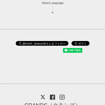
Select Language
▼