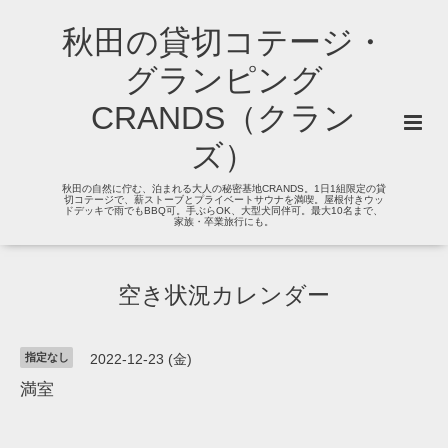
秋田の貸切コテージ・
グランピング
CRANDS（クラン
ズ）
秋田の自然に佇む、泊まれる大人の秘密基地CRANDS。1日1組限定の貸
切コテージで、薪ストーブとプライベートサウナを満喫。屋根付きウッ
ドデッキで雨でもBBQ可。手ぶらOK、大型犬同伴可。最大10名まで、
家族・卒業旅行にも。
空き状況カレンダー
指定なし
2022-12-23 (金)
満室