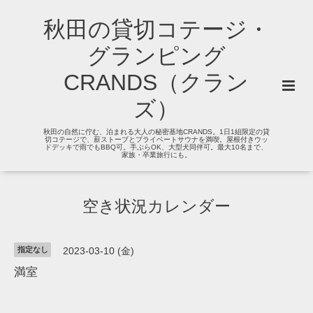
秋田の貸切コテージ・
グランピング
CRANDS（クラン
ズ）
秋田の自然に佇む、泊まれる大人の秘密基地CRANDS。1日1組限定の貸
切コテージで、薪ストーブとプライベートサウナを満喫。屋根付きウッ
ドデッキで雨でもBBQ可。手ぶらOK、大型犬同伴可。最大10名まで、
家族・卒業旅行にも。
空き状況カレンダー
指定なし
2023-03-10 (金)
満室