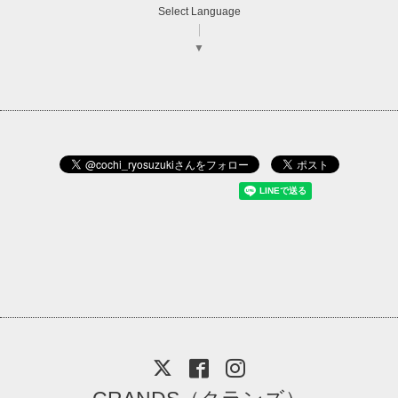
Select Language
▼