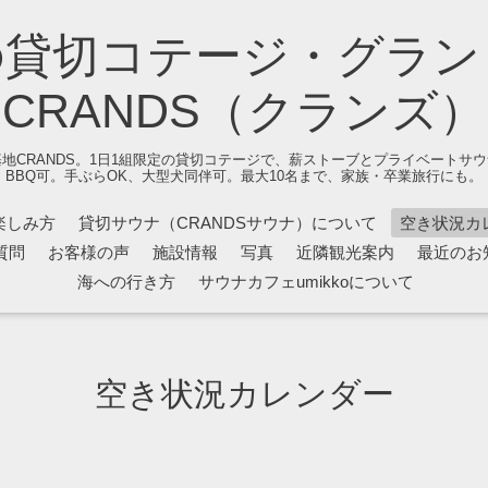
の貸切コテージ・グラン
CRANDS（クランズ）
地CRANDS。1日1組限定の貸切コテージで、薪ストーブとプライベートサ
BBQ可。手ぶらOK、大型犬同伴可。最大10名まで、家族・卒業旅行にも。
楽しみ方
貸切サウナ（CRANDSサウナ）について
空き状況カ
質問
お客様の声
施設情報
写真
近隣観光案内
最近のお
海への行き方
サウナカフェumikkoについて
空き状況カレンダー