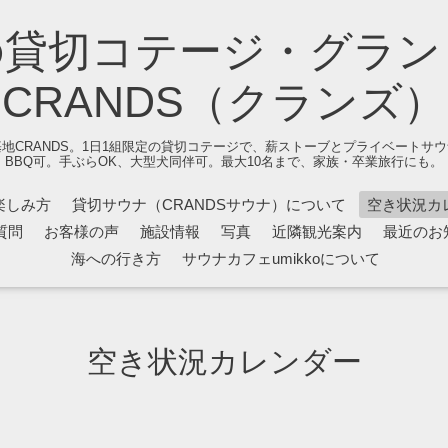
の貸切コテージ・グラン
CRANDS（クランズ）
地CRANDS。1日1組限定の貸切コテージで、薪ストーブとプライベートサ
BBQ可。手ぶらOK、大型犬同伴可。最大10名まで、家族・卒業旅行にも。
楽しみ方
貸切サウナ（CRANDSサウナ）について
空き状況カ
質問
お客様の声
施設情報
写真
近隣観光案内
最近のお
海への行き方
サウナカフェumikkoについて
空き状況カレンダー