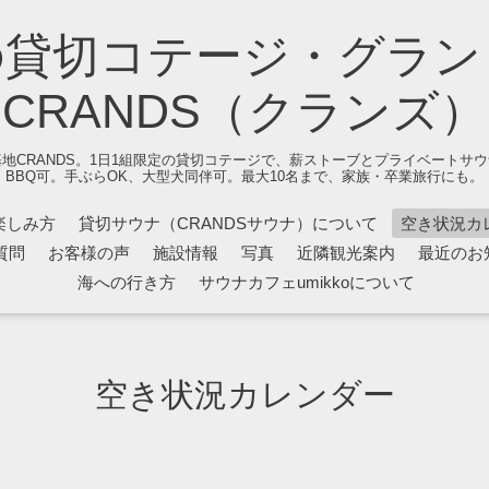
の貸切コテージ・グラン
CRANDS（クランズ）
地CRANDS。1日1組限定の貸切コテージで、薪ストーブとプライベートサ
BBQ可。手ぶらOK、大型犬同伴可。最大10名まで、家族・卒業旅行にも。
楽しみ方
貸切サウナ（CRANDSサウナ）について
空き状況カ
質問
お客様の声
施設情報
写真
近隣観光案内
最近のお
海への行き方
サウナカフェumikkoについて
空き状況カレンダー