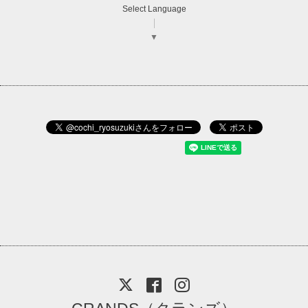
Select Language
▼