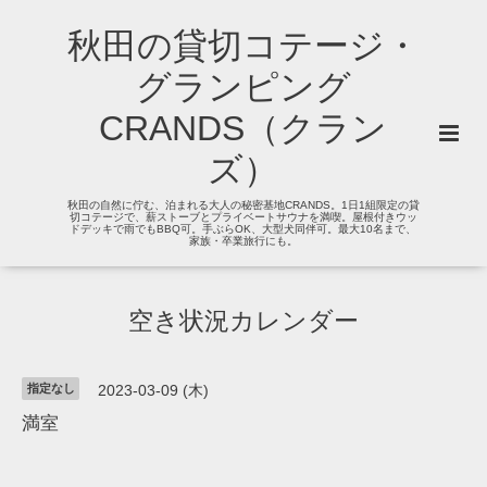
秋田の貸切コテージ・
グランピング
CRANDS（クラン
ズ）
秋田の自然に佇む、泊まれる大人の秘密基地CRANDS。1日1組限定の貸
切コテージで、薪ストーブとプライベートサウナを満喫。屋根付きウッ
ドデッキで雨でもBBQ可。手ぶらOK、大型犬同伴可。最大10名まで、
家族・卒業旅行にも。
空き状況カレンダー
指定なし
2023-03-09 (木)
満室