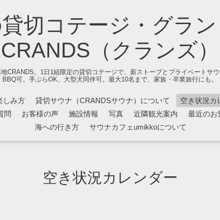
の貸切コテージ・グラン
CRANDS（クランズ）
地CRANDS。1日1組限定の貸切コテージで、薪ストーブとプライベートサ
BBQ可。手ぶらOK、大型犬同伴可。最大10名まで、家族・卒業旅行にも。
楽しみ方
貸切サウナ（CRANDSサウナ）について
空き状況カ
質問
お客様の声
施設情報
写真
近隣観光案内
最近のお
海への行き方
サウナカフェumikkoについて
空き状況カレンダー