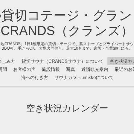
の貸切コテージ・グラン
CRANDS（クランズ）
地CRANDS。1日1組限定の貸切コテージで、薪ストーブとプライベートサ
BBQ可。手ぶらOK、大型犬同伴可。最大10名まで、家族・卒業旅行にも。
楽しみ方
貸切サウナ（CRANDSサウナ）について
空き状況カ
質問
お客様の声
施設情報
写真
近隣観光案内
最近のお
海への行き方
サウナカフェumikkoについて
空き状況カレンダー