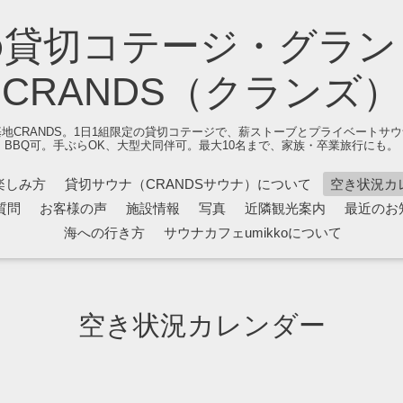
の貸切コテージ・グラン
CRANDS（クランズ）
地CRANDS。1日1組限定の貸切コテージで、薪ストーブとプライベートサ
BBQ可。手ぶらOK、大型犬同伴可。最大10名まで、家族・卒業旅行にも。
楽しみ方
貸切サウナ（CRANDSサウナ）について
空き状況カ
質問
お客様の声
施設情報
写真
近隣観光案内
最近のお
海への行き方
サウナカフェumikkoについて
空き状況カレンダー