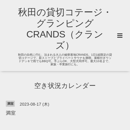
秋田の貸切コテージ・
グランピング
CRANDS（クラン
ズ）
秋田の自然に佇む、泊まれる大人の秘密基地CRANDS。1日1組限定の貸
切コテージで、薪ストーブとプライベートサウナを満喫。屋根付きウッ
ドデッキで雨でもBBQ可。手ぶらOK、大型犬同伴可。最大10名まで、
家族・卒業旅行にも。
空き状況カレンダー
満室
2023-08-17 (木)
満室