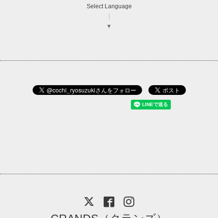
Select Language
▼