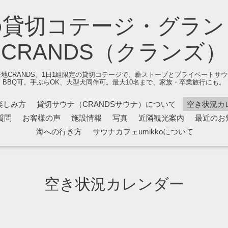
の貸切コテージ・グラン
CRANDS（クランズ）
地CRANDS。1日1組限定の貸切コテージで、薪ストーブとプライベートサ
BBQ可。手ぶらOK、大型犬同伴可。最大10名まで、家族・卒業旅行にも。
楽しみ方
貸切サウナ（CRANDSサウナ）について
空き状況カ
質問
お客様の声
施設情報
写真
近隣観光案内
最近のお
海への行き方
サウナカフェumikkoについて
空き状況カレンダー