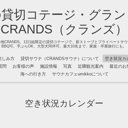
の貸切コテージ・グラン
CRANDS（クランズ）
地CRANDS。1日1組限定の貸切コテージで、薪ストーブとプライベートサ
BBQ可。手ぶらOK、大型犬同伴可。最大10名まで、家族・卒業旅行にも。
楽しみ方
貸切サウナ（CRANDSサウナ）について
空き状況カ
質問
お客様の声
施設情報
写真
近隣観光案内
最近のお
海への行き方
サウナカフェumikkoについて
空き状況カレンダー