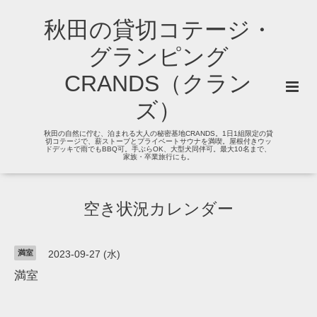
秋田の貸切コテージ・
グランピング
CRANDS（クラン
ズ）
秋田の自然に佇む、泊まれる大人の秘密基地CRANDS。1日1組限定の貸
切コテージで、薪ストーブとプライベートサウナを満喫。屋根付きウッ
ドデッキで雨でもBBQ可。手ぶらOK、大型犬同伴可。最大10名まで、
家族・卒業旅行にも。
空き状況カレンダー
満室
2023-09-27 (水)
満室