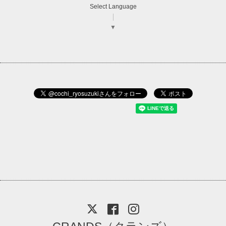
Select Language
▼