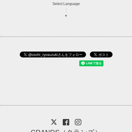
Select Language
▼