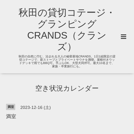
秋田の貸切コテージ・
グランピング
CRANDS（クラン
ズ）
秋田の自然に佇む、泊まれる大人の秘密基地CRANDS。1日1組限定の貸
切コテージで、薪ストーブとプライベートサウナを満喫。屋根付きウッ
ドデッキで雨でもBBQ可。手ぶらOK、大型犬同伴可。最大10名まで、
家族・卒業旅行にも。
空き状況カレンダー
満室
2023-12-16 (土)
満室