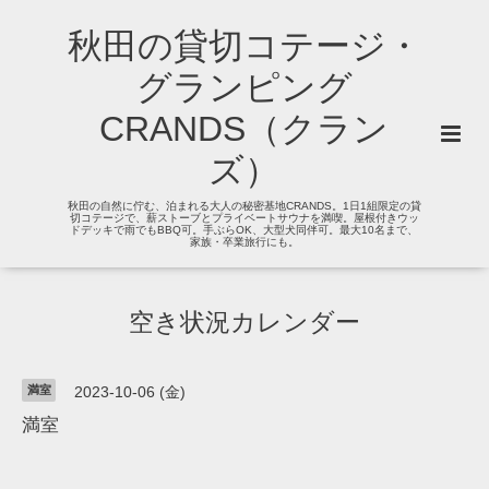
秋田の貸切コテージ・
グランピング
CRANDS（クラン
ズ）
秋田の自然に佇む、泊まれる大人の秘密基地CRANDS。1日1組限定の貸
切コテージで、薪ストーブとプライベートサウナを満喫。屋根付きウッ
ドデッキで雨でもBBQ可。手ぶらOK、大型犬同伴可。最大10名まで、
家族・卒業旅行にも。
空き状況カレンダー
満室
2023-10-06 (金)
満室