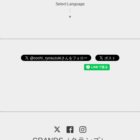
Select Language
▼