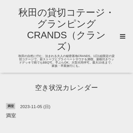
秋田の貸切コテージ・
グランピング
CRANDS（クラン
ズ）
秋田の自然に佇む、泊まれる大人の秘密基地CRANDS。1日1組限定の貸
切コテージで、薪ストーブとプライベートサウナを満喫。屋根付きウッ
ドデッキで雨でもBBQ可。手ぶらOK、大型犬同伴可。最大10名まで、
家族・卒業旅行にも。
空き状況カレンダー
満室
2023-11-05 (日)
満室