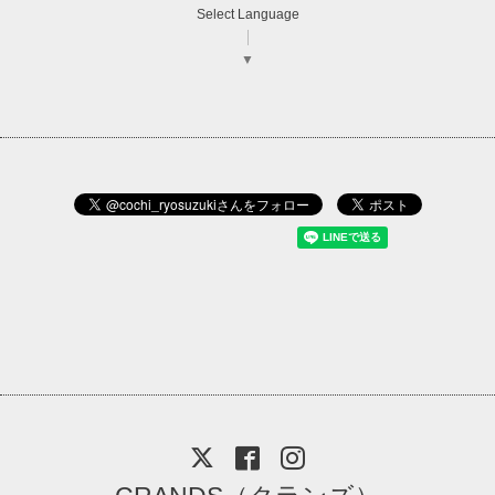
Select Language
▼