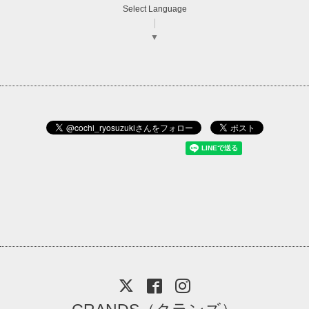
Select Language
▼