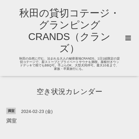
秋田の貸切コテージ・
グランピング
CRANDS（クラン
ズ）
秋田の自然に佇む、泊まれる大人の秘密基地CRANDS。1日1組限定の貸
切コテージで、薪ストーブとプライベートサウナを満喫。屋根付きウッ
ドデッキで雨でもBBQ可。手ぶらOK、大型犬同伴可。最大10名まで、
家族・卒業旅行にも。
空き状況カレンダー
満室
2024-02-23 (金)
満室