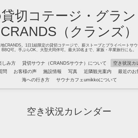
の貸切コテージ・グラン
CRANDS（クランズ）
地CRANDS。1日1組限定の貸切コテージで、薪ストーブとプライベートサ
BBQ可。手ぶらOK、大型犬同伴可。最大10名まで、家族・卒業旅行にも。
楽しみ方
貸切サウナ（CRANDSサウナ）について
空き状況カ
質問
お客様の声
施設情報
写真
近隣観光案内
最近のお
海への行き方
サウナカフェumikkoについて
空き状況カレンダー