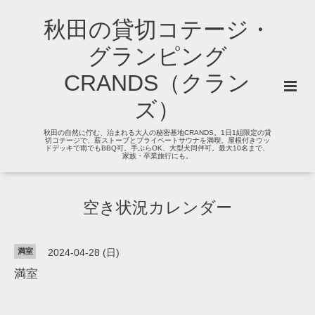
秋田の貸切コテージ・
グランピング
CRANDS（クラン
ズ）
秋田の自然に佇む、泊まれる大人の秘密基地CRANDS。1日1組限定の貸
切コテージで、薪ストーブとプライベートサウナを満喫。屋根付きウッ
ドデッキで雨でもBBQ可。手ぶらOK、大型犬同伴可。最大10名まで、
家族・卒業旅行にも。
空き状況カレンダー
満室
2024-04-28 (日)
満室