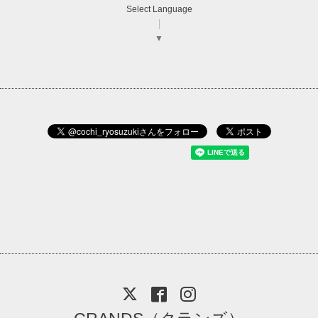
Select Language
▼