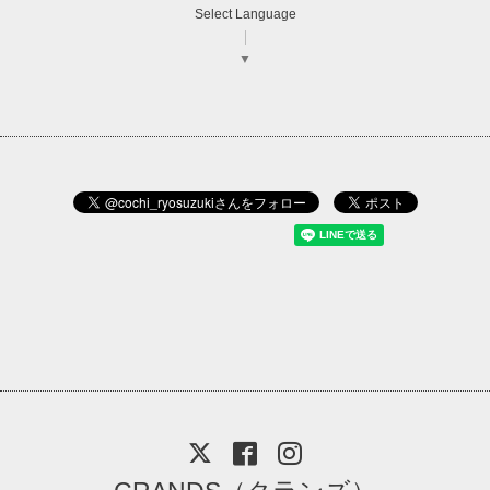
Select Language
▼