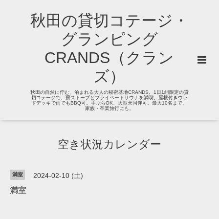
秋田の貸切コテージ・
グランピング
CRANDS（クラン
ズ）
秋田の自然に佇む、泊まれる大人の秘密基地CRANDS。1日1組限定の貸
切コテージで、薪ストーブとプライベートサウナを満喫。屋根付きウッ
ドデッキで雨でもBBQ可。手ぶらOK、大型犬同伴可。最大10名まで、
家族・卒業旅行にも。
空き状況カレンダー
満室
2024-02-10 (土)
満室