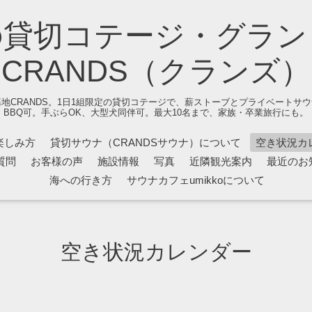
の貸切コテージ・グラン
CRANDS（クランズ）
地CRANDS。1日1組限定の貸切コテージで、薪ストーブとプライベートサ
BBQ可。手ぶらOK、大型犬同伴可。最大10名まで、家族・卒業旅行にも。
楽しみ方
貸切サウナ（CRANDSサウナ）について
空き状況カ
質問
お客様の声
施設情報
写真
近隣観光案内
最近のお
海への行き方
サウナカフェumikkoについて
空き状況カレンダー