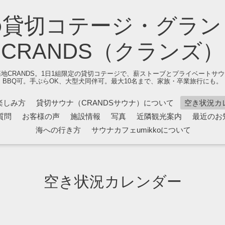
の貸切コテージ・グラン
CRANDS（クランズ）
地CRANDS。1日1組限定の貸切コテージで、薪ストーブとプライベートサ
BBQ可。手ぶらOK、大型犬同伴可。最大10名まで、家族・卒業旅行にも。
楽しみ方
貸切サウナ（CRANDSサウナ）について
空き状況カ
質問
お客様の声
施設情報
写真
近隣観光案内
最近のお
海への行き方
サウナカフェumikkoについて
空き状況カレンダー