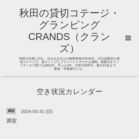
秋田の貸切コテージ・
グランピング
CRANDS（クラン
ズ）
秋田の自然に佇む、泊まれる大人の秘密基地CRANDS。1日1組限定の貸
切コテージで、薪ストーブとプライベートサウナを満喫。屋根付きウッ
ドデッキで雨でもBBQ可。手ぶらOK、大型犬同伴可。最大10名まで、
家族・卒業旅行にも。
空き状況カレンダー
満室
2024-03-31 (日)
満室