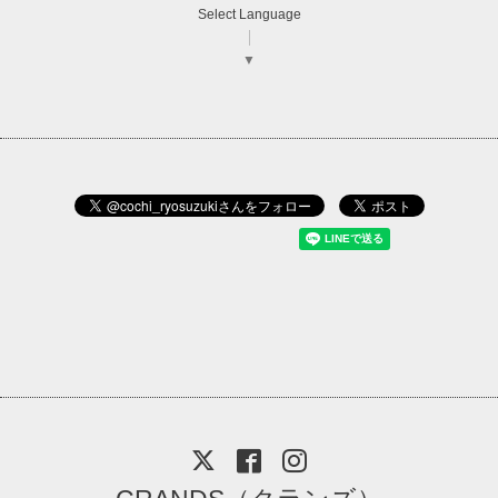
Select Language
▼