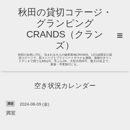
秋田の貸切コテージ・
グランピング
CRANDS（クラン
ズ）
秋田の自然に佇む、泊まれる大人の秘密基地CRANDS。1日1組限定の貸
切コテージで、薪ストーブとプライベートサウナを満喫。屋根付きウッ
ドデッキで雨でもBBQ可。手ぶらOK、大型犬同伴可。最大10名まで、
家族・卒業旅行にも。
空き状況カレンダー
満室
2024-08-09 (金)
満室