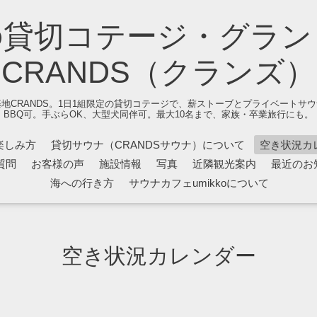
の貸切コテージ・グラン
CRANDS（クランズ）
地CRANDS。1日1組限定の貸切コテージで、薪ストーブとプライベートサ
BBQ可。手ぶらOK、大型犬同伴可。最大10名まで、家族・卒業旅行にも。
楽しみ方
貸切サウナ（CRANDSサウナ）について
空き状況カ
質問
お客様の声
施設情報
写真
近隣観光案内
最近のお
海への行き方
サウナカフェumikkoについて
空き状況カレンダー