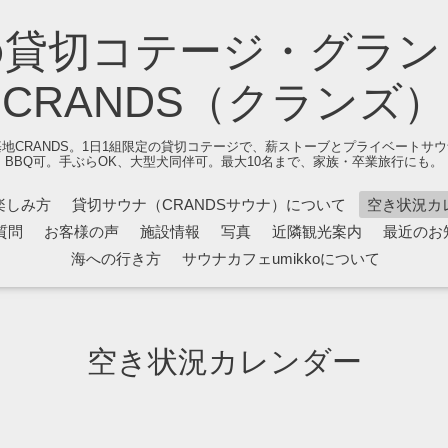
の貸切コテージ・グラン
CRANDS（クランズ）
地CRANDS。1日1組限定の貸切コテージで、薪ストーブとプライベートサ
BBQ可。手ぶらOK、大型犬同伴可。最大10名まで、家族・卒業旅行にも。
楽しみ方
貸切サウナ（CRANDSサウナ）について
空き状況カ
質問
お客様の声
施設情報
写真
近隣観光案内
最近のお
海への行き方
サウナカフェumikkoについて
空き状況カレンダー