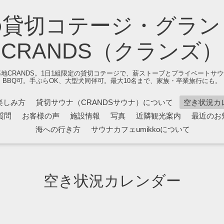
の貸切コテージ・グラン
CRANDS（クランズ）
地CRANDS。1日1組限定の貸切コテージで、薪ストーブとプライベートサ
BBQ可。手ぶらOK、大型犬同伴可。最大10名まで、家族・卒業旅行にも。
楽しみ方
貸切サウナ（CRANDSサウナ）について
空き状況カ
質問
お客様の声
施設情報
写真
近隣観光案内
最近のお
海への行き方
サウナカフェumikkoについて
空き状況カレンダー