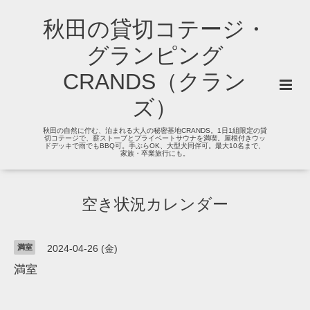
秋田の貸切コテージ・
グランピング
CRANDS（クラン
ズ）
秋田の自然に佇む、泊まれる大人の秘密基地CRANDS。1日1組限定の貸
切コテージで、薪ストーブとプライベートサウナを満喫。屋根付きウッ
ドデッキで雨でもBBQ可。手ぶらOK、大型犬同伴可。最大10名まで、
家族・卒業旅行にも。
空き状況カレンダー
満室
2024-04-26 (金)
満室