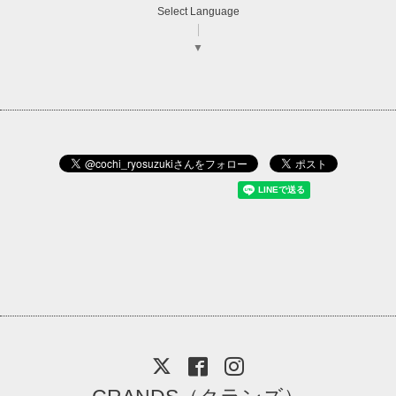
Select Language
▼