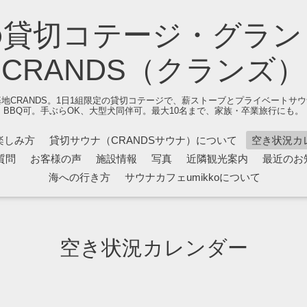
の貸切コテージ・グラン
CRANDS（クランズ）
地CRANDS。1日1組限定の貸切コテージで、薪ストーブとプライベートサ
BBQ可。手ぶらOK、大型犬同伴可。最大10名まで、家族・卒業旅行にも。
楽しみ方
貸切サウナ（CRANDSサウナ）について
空き状況カ
質問
お客様の声
施設情報
写真
近隣観光案内
最近のお
海への行き方
サウナカフェumikkoについて
空き状況カレンダー