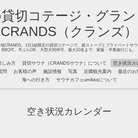
の貸切コテージ・グラン
CRANDS（クランズ）
地CRANDS。1日1組限定の貸切コテージで、薪ストーブとプライベートサ
BBQ可。手ぶらOK、大型犬同伴可。最大10名まで、家族・卒業旅行にも。
楽しみ方
貸切サウナ（CRANDSサウナ）について
空き状況カ
質問
お客様の声
施設情報
写真
近隣観光案内
最近のお
海への行き方
サウナカフェumikkoについて
空き状況カレンダー