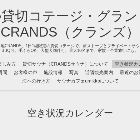
の貸切コテージ・グラン
CRANDS（クランズ）
地CRANDS。1日1組限定の貸切コテージで、薪ストーブとプライベートサ
BBQ可。手ぶらOK、大型犬同伴可。最大10名まで、家族・卒業旅行にも。
楽しみ方
貸切サウナ（CRANDSサウナ）について
空き状況カ
質問
お客様の声
施設情報
写真
近隣観光案内
最近のお
海への行き方
サウナカフェumikkoについて
空き状況カレンダー